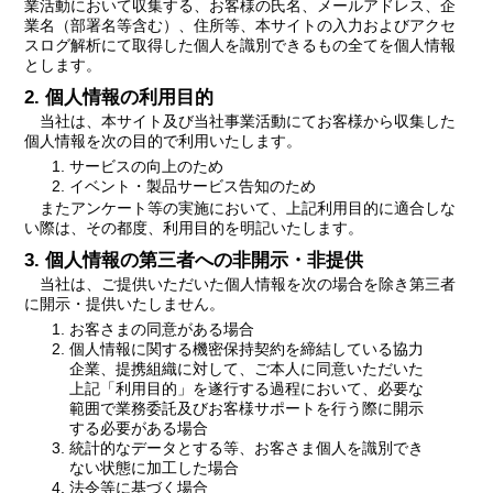
業活動において収集する、お客様の氏名、メールアドレス、企
業名（部署名等含む）、住所等、本サイトの入力およびアクセ
スログ解析にて取得した個人を識別できるもの全てを個人情報
とします。
2. 個人情報の利用目的
当社は、本サイト及び当社事業活動にてお客様から収集した
個人情報を次の目的で利用いたします。
サービスの向上のため
イベント・製品サービス告知のため
またアンケート等の実施において、上記利用目的に適合しな
い際は、その都度、利用目的を明記いたします。
3. 個人情報の第三者への非開示・非提供
当社は、ご提供いただいた個人情報を次の場合を除き第三者
に開示・提供いたしません。
お客さまの同意がある場合
個人情報に関する機密保持契約を締結している協力
企業、提携組織に対して、ご本人に同意いただいた
上記「利用目的」を遂行する過程において、必要な
範囲で業務委託及びお客様サポートを行う際に開示
する必要がある場合
統計的なデータとする等、お客さま個人を識別でき
ない状態に加工した場合
法令等に基づく場合